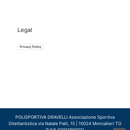
Legal
Privacy Policy
POLISPORTIVA​ ​DRAVELLI Associazione Sportiva
Dilettantistica via Natale Palli, 15 | 10024 Moncalieri TO
P.IVA 03911660011