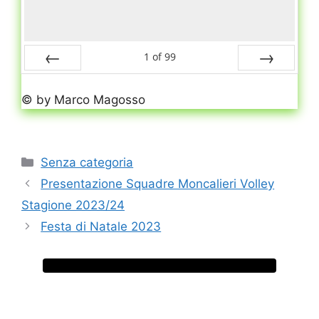
1
of
99
Prev
Next
© by Marco Magosso
Categorie
Senza categoria
Presentazione Squadre Moncalieri Volley
Stagione 2023/24
Festa di Natale 2023